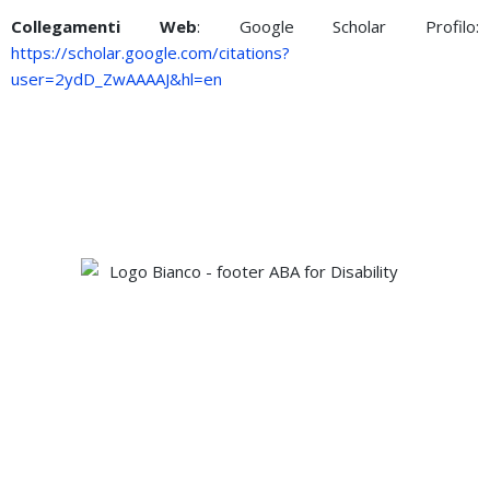
Collegamenti Web
: Google Scholar Profilo:
https://scholar.google.com/citations?
user=2ydD_ZwAAAAJ&hl=en
Orari Apertura:
Lun/Ven 10-13|15-18
(si riceve solo su appuntamento)
Contatti telefonici:
+39089259359
1
nei seguenti orari: Lun/Ven 10-13|15-18