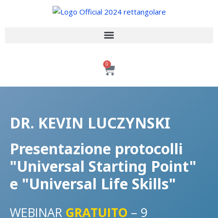
Vai
al
contenuto
0
DR. KEVIN LUCZYNSKI
Presentazione protocolli
"Universal Starting Point"
e "Universal Life Skills"
WEBINAR
GRATUITO
– 9